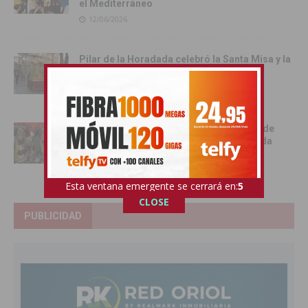
el Mediterráneo
12/06/2026
Pilar de la Horadada celebró la Santa Misa y la
Procesión del Corpus Christi 2026
11/06/2026
Benejúzar se vuelca con la gran Entrada de
Moros y Cristianos en una intensa jornada
festiva
09/06/2026
Esta ventana emergente se cerrará en:
4
CLOSE
PUBLICIDAD