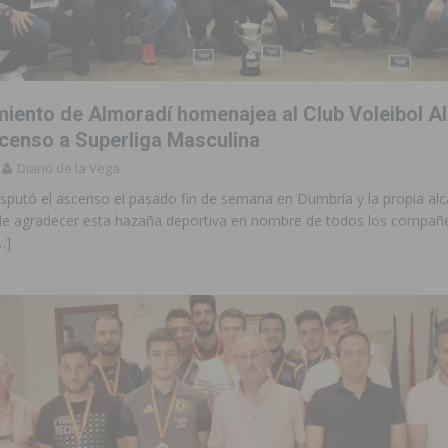
zo a sus Fiestas 2026
COMARCA
ación de la Corte 2026
BIGASTRO
 de las Urbanizaciones de Ciudad Quesada 2026
ROJALES
miento de Almoradí homenajea al Club Voleibol A
s Fiestas Patronales en honor a la Virgen de la Salud y San Miguel
scenso a Superliga Masculina
Diario de la Vega
isputó el ascenso el pasado fin de semana en Dumbría y la propia alc
 una noche de emoción, tradición y celebración
COMARCA
de agradecer esta hazaña deportiva en nombre de todos los compañe
tórico y consolida a Dolores como referente ganadero de la CV
…]
cultura local con nuevos convenios de colaboración
MONTESINOS
e Mi Río’ y recibirá 3,3 millones de la Fundación Biodiversidad