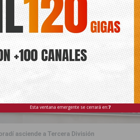
ÍA
Esta ventana emergente se cerrará en:
5
oradí asciende a Tercera División