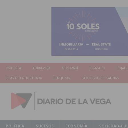
ORIHUELA
TORREVIEJA
ALMORADÍ
BIGASTRO
ROJALE
PILAR DE LA HORADADA
BENEJUZAR
SAN MIGUEL DE SALINAS
POLÍTICA
SUCESOS
ECONOMÍA
SOCIEDAD-CU