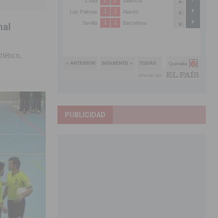
nal
lético,
PUBLICIDAD