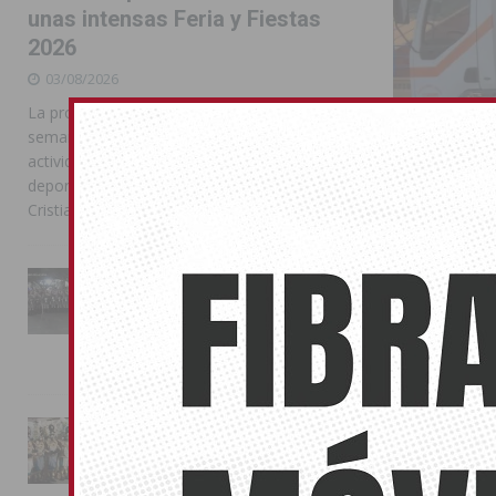
unas intensas Feria y Fiestas
2026
03/08/2026
La programación reunió durante más de una
semana actos institucionales, conciertos,
actividades familiares, competiciones
deportivas y las celebraciones de Moros y
Cristianos
La Entrada Cristiana llena de
esplendor las calles de
Almoradí en una multitudinaria
jornada festera
El Sporti
02/08/2026
02/05/2017
El conjunto g
La magia de la Entrada Mora
Segunda Regi
conquista las calles de
Almoradí
01/08/2026