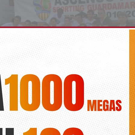
ng Guardamar asciende a Primera Regional
Santiago Vilella Huertas
uardamarenco termina la temporada como campeón de liga en el gru
onal y como equipo menos goleado