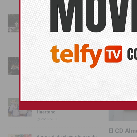
SIN CATEGOR
La fiesta se adueña de
Almoradí con la presentación
de los cargos festeros y la
toma del castillo
31/07/2026
Pilar de la Horadada
conmemora con emoción el
40º aniversario de su
independencia como municipio
31/07/2026
Almoradí presume de raíces
con el desfile del Bando
Huertano
26/07/2026
El CD Alm
Almoradí da el pistoletazo de