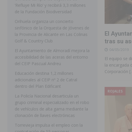
‘Refluye Mi Río’ y recibirá 3,3 millones
[ 07/08/2026 ]
Benferri ya se prepara para dar comien
de la Fundación Biodiversidad
[ 07/08/2026 ]
Bigastro se viste de gala para la coron
Orihuela organiza un concierto
sinfónico de la Orquesta de Jóvenes de
[ 07/08/2026 ]
Rojales clausura con éxito las Fiestas
El Ayunta
la Provincia de Alicante en Las Colinas
[ 06/08/2026 ]
Redován presenta la programación de su
tras su a
Golf & Country Club
04/05/2019
Arcángel
REDOVÁN
El Ayuntamiento de Almoradí mejora la
accesibilidad de las aceras del entorno
El equipo se d
[ 08/08/2026 ]
Benferri da comienzo a sus fiestas con
del CEIP Pascual Andreu
la encargada 
[ 07/08/2026 ]
FEGADO 2026 cierra con un balance his
Corporación
[
Educación destina 1,2 millones
adicionales al CEIP nº 2 de Catral
DOLORES
dentro del Plan Edificant
[ 07/08/2026 ]
Los Montesinos refuerza su apoyo a la 
ROJALES
La Policía Nacional desarticula un
[ 07/08/2026 ]
Orihuela cumple los objetivos de ‘Refluy
grupo criminal especializado en el robo
de vehículos de alta gama mediante la
ORIHUELA
clonación de llaves electrónicas
Torrevieja impulsa el empleo con la
contratación de 55 personas