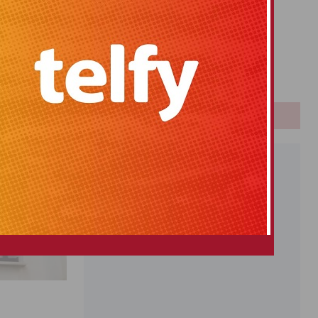
Primitiva
El Gordo
Euromillones
Loteria
Once
PUBLICIDAD