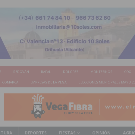
S
REDOVÁN
RAFAL
DOLORES
MONTESINOS
COX
COMARCA
EMPRESAS DE LA VEGA
ELECCIONES MUNICIPALES MAYO 2
LTURA
DEPORTES
FIESTAS
OPINIÓN
AGRI