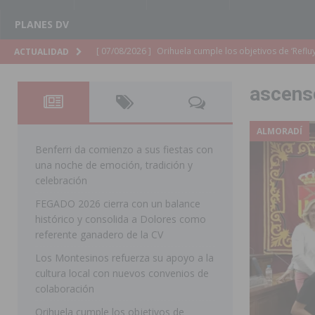
PLANES DV
[ 07/08/2026 ]
Orihuela organiza un concierto sinfónic
ACTUALIDAD
Golf & Country Club
ORIHUELA
ascens
[ 07/08/2026 ]
El Ayuntamiento de Almoradí mejora la 
ALMORADÍ
ALMORADÍ
[ 07/08/2026 ]
Educación destina 1,2 millones adicional
Benferri da comienzo a sus fiestas con
una noche de emoción, tradición y
[ 07/08/2026 ]
La Policía Nacional desarticula un grup
celebración
clonación de llaves electrónicas
ORIHUELA
FEGADO 2026 cierra con un balance
histórico y consolida a Dolores como
[ 07/08/2026 ]
Torrevieja impulsa el empleo con la c
referente ganadero de la CV
TORREVIEJA
Los Montesinos refuerza su apoyo a la
[ 07/08/2026 ]
Raiguero de Bonanza alerta del riesgo 
cultura local con nuevos convenios de
colaboración
ORIHUELA
Orihuela cumple los objetivos de
[ 07/08/2026 ]
La Generalitat impulsa el desdoblamien