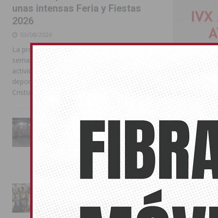
unas intensas Feria y Fiestas
2026
03/08/2026
La programación reunió durante más de una
semana actos institucionales, conciertos,
actividades familiares, competiciones
deportivas y las celebraciones de Moros y
Cristianos
La Entrada Cristiana llena de
esplendor las calles de
Almoradí en una multitudinaria
jornada festera
Torreviej
02/08/2026
15/01/2019
Será el 19 de 
La magia de la Entrada Mora
horas
conquista las calles de
Almoradí
01/08/2026