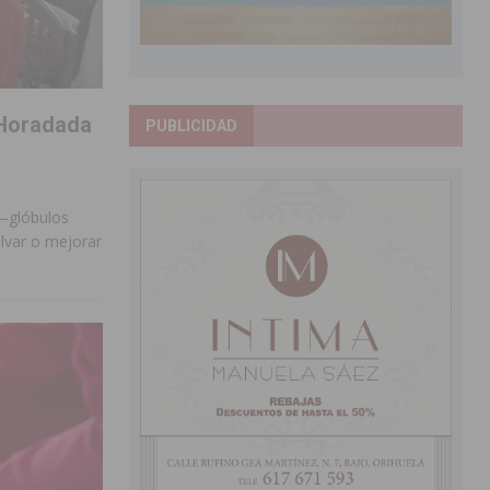
 Horadada
PUBLICIDAD
 —glóbulos
alvar o mejorar