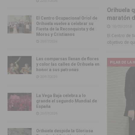
22/07/2026
Orihuela q
maratón d
El Centro Ocupacional Oriol de
Orihuela vuelve a celebrar su
16/03/2018
Fiesta de la Reconquista y de
Moros y Cristianos
El Centro de 
20/07/2026
objetivo de q
Las comparsas llenan de flores
PILAR DE LA
y color las calles de Orihuela en
honor a sus patronas
20/07/2026
La Vega Baja celebra a lo
grande el segundo Mundial de
España
20/07/2026
Orihuela despide la Gloriosa