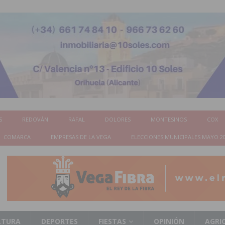
S
REDOVÁN
RAFAL
DOLORES
MONTESINOS
COX
COMARCA
EMPRESAS DE LA VEGA
ELECCIONES MUNICIPALES MAYO 2
LTURA
DEPORTES
FIESTAS
OPINIÓN
AGRI