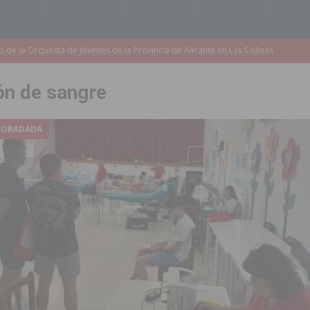
accesibilidad de las aceras del entorno del CEIP Pascual Andreu
ón de sangre
es al CEIP nº 2 de Catral dentro del Plan Edificant
COMARCA
o criminal especializado en el robo de vehículos de alta gama mediante la
 HORADADA
ontratación de 55 personas desempleadas a través de seis programas
de incendios e inundaciones por el estado de sus barrancos
to de la CV-95, clave para Torrevieja
TORREVIEJA
zo a sus Fiestas 2026
COMARCA
ación de la Corte 2026
BIGASTRO