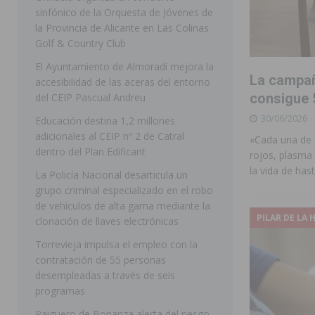
sinfónico de la Orquesta de Jóvenes de
[ 07/08/2026 ]
Rojales clausura con éxito las Fiestas
la Provincia de Alicante en Las Colinas
Golf & Country Club
[ 06/08/2026 ]
Redován presenta la programación de su
El Ayuntamiento de Almoradí mejora la
Arcángel
REDOVÁN
La campañ
accesibilidad de las aceras del entorno
[ 06/08/2026 ]
El PSOE denuncia una nueva prórroga de
consigue 
del CEIP Pascual Andreu
30/06/2026
[ 07/08/2026 ]
FEGADO 2026 cierra con un balance his
Educación destina 1,2 millones
adicionales al CEIP nº 2 de Catral
«Cada una de 
DOLORES
dentro del Plan Edificant
rojos, plasma 
[ 07/08/2026 ]
Los Montesinos refuerza su apoyo a la 
la vida de has
La Policía Nacional desarticula un
grupo criminal especializado en el robo
[ 07/08/2026 ]
Orihuela cumple los objetivos de ‘Refluy
de vehículos de alta gama mediante la
ORIHUELA
PILAR DE LA
clonación de llaves electrónicas
[ 07/08/2026 ]
Orihuela organiza un concierto sinfónic
Torrevieja impulsa el empleo con la
contratación de 55 personas
Golf & Country Club
ORIHUELA
desempleadas a través de seis
programas
Raiguero de Bonanza alerta del riesgo