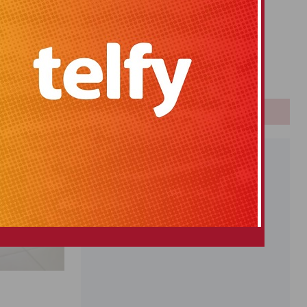
Primitiva
El Gordo
Euromillones
Loteria
Once
PUBLICIDAD