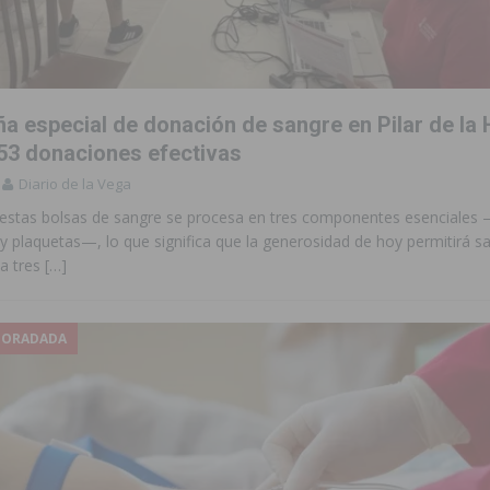
 de las Urbanizaciones de Ciudad Quesada 2026
ROJALES
s Fiestas Patronales en honor a la Virgen de la Salud y San Miguel
a especial de donación de sangre en Pilar de la
 la ORA en Orihuela ‘sin mejoras ni bonificaciones’
ORIHUELA
53 donaciones efectivas
Diario de la Vega
tórico y consolida a Dolores como referente ganadero de la CV
estas bolsas de sangre se procesa en tres componentes esenciales
y plaquetas—, lo que significa que la generosidad de hoy permitirá s
cultura local con nuevos convenios de colaboración
MONTESINOS
ta tres
[…]
e Mi Río’ y recibirá 3,3 millones de la Fundación Biodiversidad
 HORADADA
o de la Orquesta de Jóvenes de la Provincia de Alicante en Las Colinas