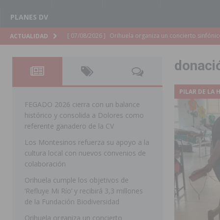
PLANES DV
[ 07/08/2026 ]
El Ayuntamiento de Almoradí mejora la 
ACTUALIDAD
ALMORADÍ
donaci
[ 07/08/2026 ]
Educación destina 1,2 millones adicional
[ 07/08/2026 ]
La Policía Nacional desarticula un grup
PILAR DE LA
clonación de llaves electrónicas
ORIHUELA
FEGADO 2026 cierra con un balance
histórico y consolida a Dolores como
[ 07/08/2026 ]
Torrevieja impulsa el empleo con la c
referente ganadero de la CV
TORREVIEJA
Los Montesinos refuerza su apoyo a la
cultura local con nuevos convenios de
[ 07/08/2026 ]
Raiguero de Bonanza alerta del riesgo 
colaboración
ORIHUELA
Orihuela cumple los objetivos de
[ 07/08/2026 ]
La Generalitat impulsa el desdoblamien
‘Refluye Mi Río’ y recibirá 3,3 millones
de la Fundación Biodiversidad
[ 07/08/2026 ]
Benferri ya se prepara para dar comien
Orihuela organiza un concierto
[ 07/08/2026 ]
Bigastro se viste de gala para la coron