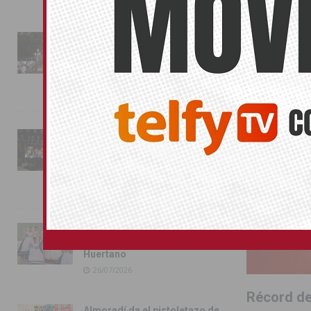
ORIHUELA
La fiesta se adueña de
Almoradí con la presentación
de los cargos festeros y la
toma del castillo
31/07/2026
Pilar de la Horadada
conmemora con emoción el
40º aniversario de su
independencia como municipio
31/07/2026
Almoradí presume de raíces
con el desfile del Bando
Huertano
26/07/2026
Récord de
Almoradí da el pistoletazo de