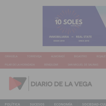
ORIHUELA
TORREVIEJA
ALMORADÍ
BIGASTRO
ROJALE
PILAR DE LA HORADADA
BENEJUZAR
SAN MIGUEL DE SALINAS
POLÍTICA
SUCESOS
ECONOMÍA
SOCIEDAD-CU