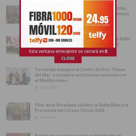
Catral da el pistoletazo de salida a las fiestas
de San Juan 2026 con el Festival del Chupinazo
13/06/2026
Rafal celebra la tercera edición del Día de Rafal
con historia, cultura y convivencia vecinal
Esta ventana emergente se cerrará en:
4
13/06/2026
CLOSE
Torrevieja inaugura el Centro de Ocio ‘Paseo
del Mar’ y recupera su histórica conexión con
el Mediterráneo
12/06/2026
Pilar de la Horadada celebró la Santa Misa y la
Procesión del Corpus Christi 2026
11/06/2026
Benejúzar se vuelca con la gran Entrada de