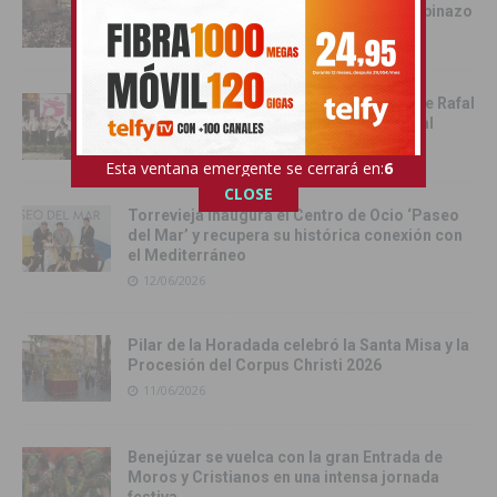
de San Juan 2026 con el Festival del Chupinazo
13/06/2026
Rafal celebra la tercera edición del Día de Rafal
con historia, cultura y convivencia vecinal
13/06/2026
Esta ventana emergente se cerrará en:
4
CLOSE
Torrevieja inaugura el Centro de Ocio ‘Paseo
del Mar’ y recupera su histórica conexión con
el Mediterráneo
12/06/2026
Pilar de la Horadada celebró la Santa Misa y la
Procesión del Corpus Christi 2026
11/06/2026
Benejúzar se vuelca con la gran Entrada de
Moros y Cristianos en una intensa jornada
festiva