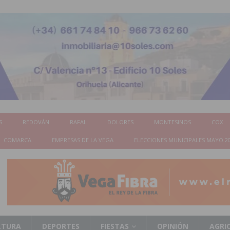
S
REDOVÁN
RAFAL
DOLORES
MONTESINOS
COX
COMARCA
EMPRESAS DE LA VEGA
ELECCIONES MUNICIPALES MAYO 2
LTURA
DEPORTES
FIESTAS
OPINIÓN
AGRI