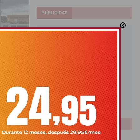
PUBLICIDAD
rato
tido en el que
LOTERIAS
Bonoloto