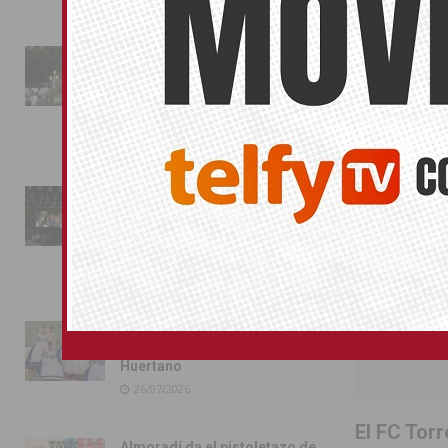
La fiesta se adueña de
DEPORTES
Almoradí con la presentación
de los cargos festeros y la
toma del castillo
31/07/2026
Pilar de la Horadada
conmemora con emoción el
40º aniversario de su
independencia como municipio
31/07/2026
Almoradí presume de raíces
con el desfile del Bando
Huertano
26/07/2026
El FC Torr
Almoradí da el pistoletazo de