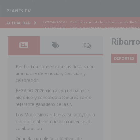
PLANES DV
[ 07/08/2026 ]
Orihuela organiza un concierto sinfónic
ACTUALIDAD
Golf & Country Club
ORIHUELA
Ribarro
[ 07/08/2026 ]
El Ayuntamiento de Almoradí mejora la 
ALMORADÍ
DEPORTES
[ 07/08/2026 ]
Educación destina 1,2 millones adicional
Benferri da comienzo a sus fiestas con
una noche de emoción, tradición y
[ 07/08/2026 ]
La Policía Nacional desarticula un grup
celebración
clonación de llaves electrónicas
ORIHUELA
FEGADO 2026 cierra con un balance
histórico y consolida a Dolores como
[ 07/08/2026 ]
Torrevieja impulsa el empleo con la c
referente ganadero de la CV
TORREVIEJA
Los Montesinos refuerza su apoyo a la
[ 07/08/2026 ]
Raiguero de Bonanza alerta del riesgo 
cultura local con nuevos convenios de
colaboración
ORIHUELA
Orihuela cumple los objetivos de
[ 07/08/2026 ]
La Generalitat impulsa el desdoblamien