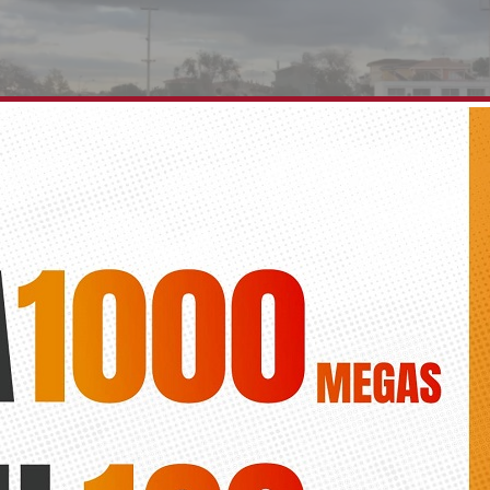
a logra su cuarto triunfo seguido y alcanza el lide
l
Diario de la vega
uan Cartagena ganó en la tarde de hoy por 2-3 en Ribarroja, en un par
 el guardameta escorpión Emilio