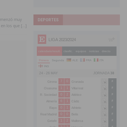
 comenzó muy
DEPORTES
s en los que
[…]