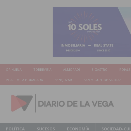
ORIHUELA
TORREVIEJA
ALMORADÍ
BIGASTRO
ROJALE
PILAR DE LA HORADADA
BENEJUZAR
SAN MIGUEL DE SALINAS
POLÍTICA
SUCESOS
ECONOMÍA
SOCIEDAD-CU