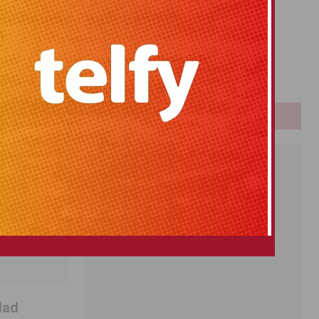
Primitiva
El Gordo
Euromillones
Loteria
Once
PUBLICIDAD
dad