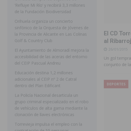
‘Refluye Mi Río’ y recibirá 3,3 millones
[ 07/08/2026 ]
Benferri ya se prepara para dar comien
de la Fundación Biodiversidad
[ 07/08/2026 ]
Bigastro se viste de gala para la coron
Orihuela organiza un concierto
sinfónico de la Orquesta de Jóvenes de
[ 07/08/2026 ]
Rojales clausura con éxito las Fiestas
El CD Torr
la Provincia de Alicante en Las Colinas
[ 06/08/2026 ]
Redován presenta la programación de su
al Ribarro
Golf & Country Club
26/01/2015
Arcángel
REDOVÁN
El Ayuntamiento de Almoradí mejora la
accesibilidad de las aceras del entorno
Un gol tempran
[ 08/08/2026 ]
Benferri da comienzo a sus fiestas con
del CEIP Pascual Andreu
conjunto de l
[ 07/08/2026 ]
FEGADO 2026 cierra con un balance his
Educación destina 1,2 millones
adicionales al CEIP nº 2 de Catral
DOLORES
DEPORTES
dentro del Plan Edificant
[ 07/08/2026 ]
Los Montesinos refuerza su apoyo a la 
La Policía Nacional desarticula un
[ 07/08/2026 ]
Orihuela cumple los objetivos de ‘Refluy
grupo criminal especializado en el robo
de vehículos de alta gama mediante la
ORIHUELA
clonación de llaves electrónicas
Torrevieja impulsa el empleo con la
contratación de 55 personas