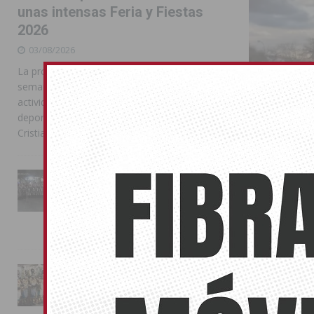
unas intensas Feria y Fiestas
2026
03/08/2026
La programación reunió durante más de una
semana actos institucionales, conciertos,
actividades familiares, competiciones
deportivas y las celebraciones de Moros y
Cristianos
La Entrada Cristiana llena de
esplendor las calles de
El Orihuel
Almoradí en una multitudinaria
jornada festera
provisiona
02/08/2026
29/11/2014
El equipo de J
La magia de la Entrada Mora
fue expulsado
conquista las calles de
Almoradí
01/08/2026