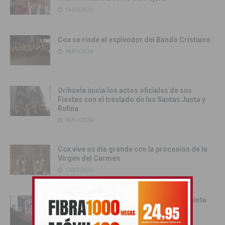
19/07/2026
Cox se rinde al esplendor del Bando Cristiano
18/07/2026
Orihuela inicia los actos oficiales de sus
Fiestas con el traslado de las Santas Justa y
Rufina
18/07/2026
Cox vive su día grande con la procesión de la
Virgen del Carmen
17/07/2026
Orihuela inicia sus Fiestas de la Reconquista
con la Exposición Pública de la Gloriosa
Enseña del Oriol