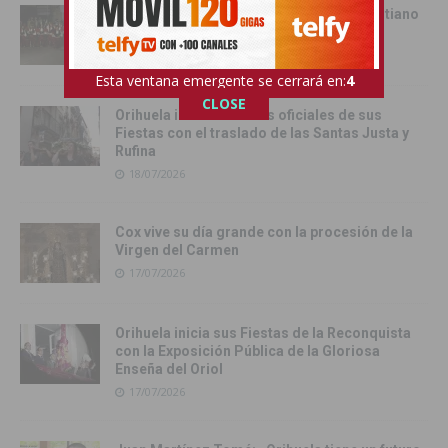
Cox se rinde al esplendor del Bando Cristiano
18/07/2026
Esta ventana emergente se cerrará en:
3
CLOSE
Orihuela inicia los actos oficiales de sus
Fiestas con el traslado de las Santas Justa y
Rufina
18/07/2026
Cox vive su día grande con la procesión de la
Virgen del Carmen
17/07/2026
Orihuela inicia sus Fiestas de la Reconquista
con la Exposición Pública de la Gloriosa
Enseña del Oriol
17/07/2026