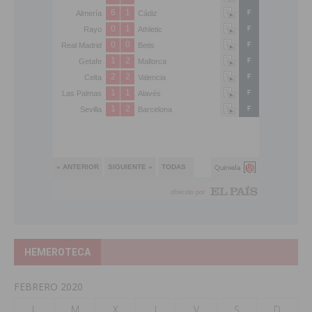
HEMEROTECA
FEBRERO 2020
L
M
X
J
V
S
D