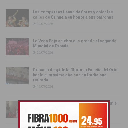
Las comparsas llenan de flores y color las
calles de Orihuela en honor a sus patronas
20/07/2026
La Vega Baja celebra a lo grande el segundo
Mundial de España
20/07/2026
Orihuela despide la Gloriosa Enseña del Oriol
hasta el próximo año con su tradicional
retirada
19/07/2026
La tradición toma las calles de Orihuela en el
multitudinario Desfile del Pájaro
19/07/2026