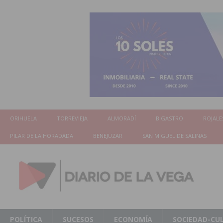
ORIHUELA
TORREVIEJA
ALMORADÍ
BIGASTRO
ROJALE
PILAR DE LA HORADADA
BENEJUZAR
SAN MIGUEL DE SALINAS
POLÍTICA
SUCESOS
ECONOMÍA
SOCIEDAD-CU