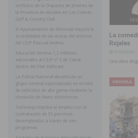
sinfónico de la Orquesta de Jóvenes de
[ 07/08/2026 ]
Rojales clausura con éxito las Fiestas
la Provincia de Alicante en Las Colinas
Golf & Country Club
[ 06/08/2026 ]
Redován presenta la programación de su
El Ayuntamiento de Almoradí mejora la
Arcángel
REDOVÁN
La comedia
accesibilidad de las aceras del entorno
[ 06/08/2026 ]
El PSOE denuncia una nueva prórroga de
Rojales
del CEIP Pascual Andreu
07/02/2020
[ 07/08/2026 ]
FEGADO 2026 cierra con un balance his
Educación destina 1,2 millones
adicionales al CEIP nº 2 de Catral
Una obra diri
DOLORES
dentro del Plan Edificant
[ 07/08/2026 ]
Los Montesinos refuerza su apoyo a la 
La Policía Nacional desarticula un
ORIHUELA
grupo criminal especializado en el robo
[ 07/08/2026 ]
Orihuela cumple los objetivos de ‘Refluy
de vehículos de alta gama mediante la
ORIHUELA
clonación de llaves electrónicas
[ 07/08/2026 ]
Orihuela organiza un concierto sinfónic
Torrevieja impulsa el empleo con la
contratación de 55 personas
Golf & Country Club
ORIHUELA
desempleadas a través de seis
programas
Raiguero de Bonanza alerta del riesgo