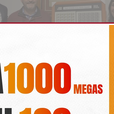
no Juan Francisco Cayuelas dona a Orihuela los d
dicados a Miguel Hernández
Diario de la Vega
sión data de abril de 1995, cuando la FNMT publicó el sello “Literatu
ficción. El niño yuntero del Libro Viento del Pueblo”. La segunda emi
a septiembre de 2017
[…]