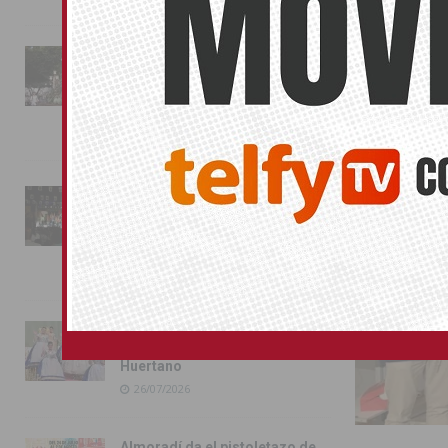
La fiesta se adueña de
Almoradí con la presentación
ORIHUELA
de los cargos festeros y la
toma del castillo
31/07/2026
Pilar de la Horadada
conmemora con emoción el
40º aniversario de su
independencia como municipio
31/07/2026
Almoradí presume de raíces
con el desfile del Bando
Huertano
26/07/2026
Almoradí da el pistoletazo de