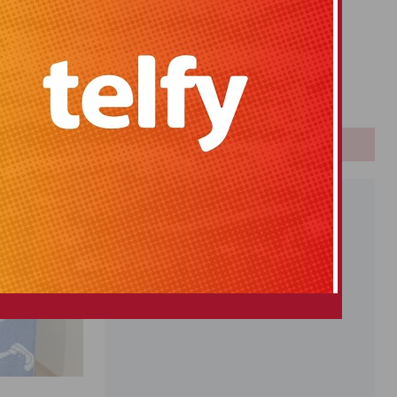
Primitiva
El Gordo
Euromillones
Loteria
Once
PUBLICIDAD