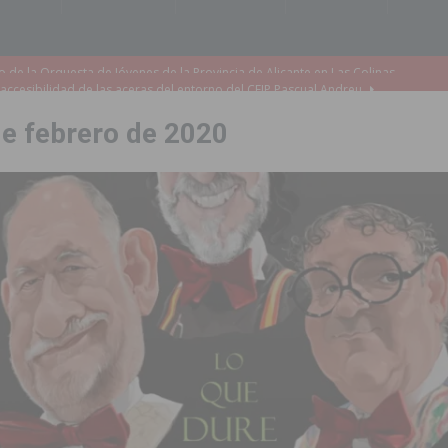
accesibilidad de las aceras del entorno del CEIP Pascual Andreu
de febrero de 2020
es al CEIP nº 2 de Catral dentro del Plan Edificant
COMARCA
o criminal especializado en el robo de vehículos de alta gama mediante la
ontratación de 55 personas desempleadas a través de seis programas
de incendios e inundaciones por el estado de sus barrancos
to de la CV-95, clave para Torrevieja
TORREVIEJA
zo a sus Fiestas 2026
COMARCA
ación de la Corte 2026
BIGASTRO