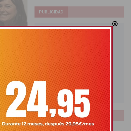
PUBLICIDAD
os únicos
ra española.
LOTERIAS
sión
Bonoloto