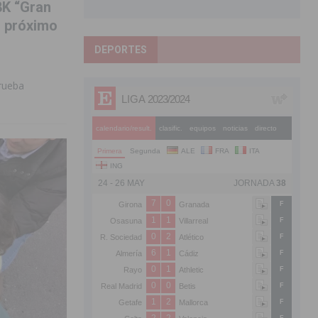
8K “Gran
l próximo
DEPORTES
rueba