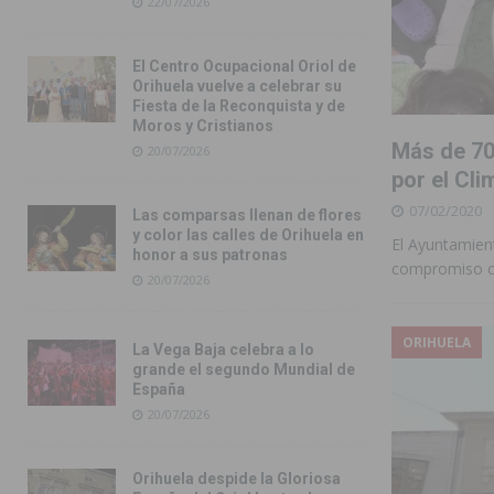
22/07/2026
El Centro Ocupacional Oriol de
Orihuela vuelve a celebrar su
Fiesta de la Reconquista y de
Moros y Cristianos
Más de 70 
20/07/2026
por el Cli
07/02/2020
Las comparsas llenan de flores
y color las calles de Orihuela en
El Ayuntamient
honor a sus patronas
compromiso co
20/07/2026
ORIHUELA
La Vega Baja celebra a lo
grande el segundo Mundial de
España
20/07/2026
Orihuela despide la Gloriosa