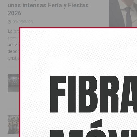
unas intensas Feria y Fiestas
2026
03/08/2026
La programación reunió durante más de una
semana actos institucionales, conciertos,
actividades familiares, competiciones
deportivas y las celebraciones de Moros y
Cristianos
La Entrada Cristiana llena de
esplendor las calles de
Almoradí en una multitudinaria
El oriola
jornada festera
sellos de
02/08/2026
07/02/2020
La primera emi
La magia de la Entrada Mora
Personajes de 
conquista las calles de
corresponde 
Almoradí
01/08/2026