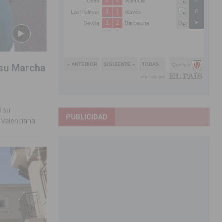
n su Marcha
í su
PUBLICIDAD
 Valenciana