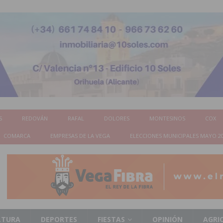
S
REDOVÁN
RAFAL
DOLORES
MONTESINOS
COX
COMARCA
EMPRESAS DE LA VEGA
ELECCIONES MUNICIPALES MAYO 2
LTURA
DEPORTES
FIESTAS
OPINIÓN
AGRI