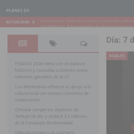
PLANES DV
[ 07/08/2026 ]
El Ayuntamiento de Almoradí mejora la 
ACTUALIDAD
ALMORADÍ
Día:
7 
[ 07/08/2026 ]
Educación destina 1,2 millones adicional
[ 07/08/2026 ]
La Policía Nacional desarticula un grup
ROJALES
clonación de llaves electrónicas
ORIHUELA
FEGADO 2026 cierra con un balance
histórico y consolida a Dolores como
[ 07/08/2026 ]
Torrevieja impulsa el empleo con la c
referente ganadero de la CV
TORREVIEJA
Los Montesinos refuerza su apoyo a la
cultura local con nuevos convenios de
[ 07/08/2026 ]
Raiguero de Bonanza alerta del riesgo 
colaboración
ORIHUELA
Orihuela cumple los objetivos de
[ 07/08/2026 ]
La Generalitat impulsa el desdoblamien
‘Refluye Mi Río’ y recibirá 3,3 millones
de la Fundación Biodiversidad
[ 07/08/2026 ]
Benferri ya se prepara para dar comien
Orihuela organiza un concierto
[ 07/08/2026 ]
Bigastro se viste de gala para la coron