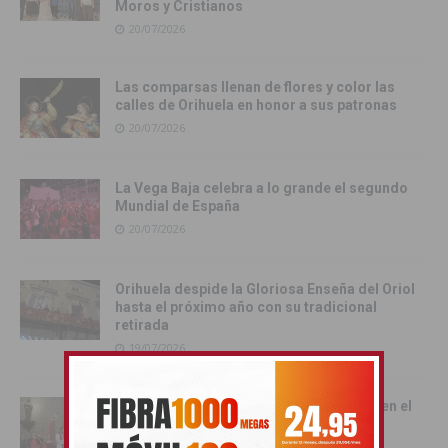
Moros y Cristianos
20/07/2026
Las comparsas llenan de flores y color las
calles de Orihuela en honor a sus patronas
20/07/2026
La Vega Baja celebra a lo grande el segundo
Mundial de España
20/07/2026
Orihuela despide la Gloriosa Enseña del Oriol
hasta el próximo año con su tradicional
retirada
19/07/2026
La tradición toma las calles de Orihuela en el
multitudinario Desfile del Pájaro
19/07/2026