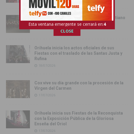
Cox se rinde al esplendor del Bando Cristiano
Esta ventana emergente se cerrará en:
3
18/07/2026
CLOSE
Orihuela inicia los actos oficiales de sus
Fiestas con el traslado de las Santas Justa y
Rufina
18/07/2026
Cox vive su día grande con la procesión de la
Virgen del Carmen
17/07/2026
Orihuela inicia sus Fiestas de la Reconquista
con la Exposición Pública de la Gloriosa
Enseña del Oriol
17/07/2026