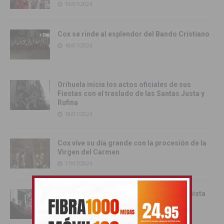
19/07/2026
Cox se rinde al esplendor del Bando Cristiano
18/07/2026
Orihuela inicia los actos oficiales de sus
Fiestas con el traslado de las Santas Justa y
Rufina
18/07/2026
Cox vive su día grande con la procesión de la
Virgen del Carmen
17/07/2026
Orihuela inicia sus Fiestas de la Reconquista
con la Exposición Pública de la Gloriosa
Enseña del Oriol
17/07/2026