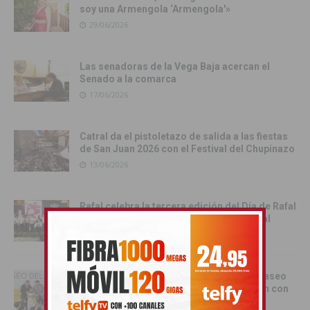
soy una Armengola ‘Armengola'»
29/06/2026
Las senadoras de la Vega Baja acercan el
Senado a la comarca
17/06/2026
Catral da el pistoletazo de salida a las fiestas
de San Juan 2026 con el Festival del Chupinazo
13/06/2026
Rafal celebra la tercera edición del Día de Rafal
con historia, cultura y convivencia vecinal
13/06/2026
Torrevieja inaugura el Centro de Ocio ‘Paseo
del Mar’ y recupera su histórica conexión con
el Mediterráneo