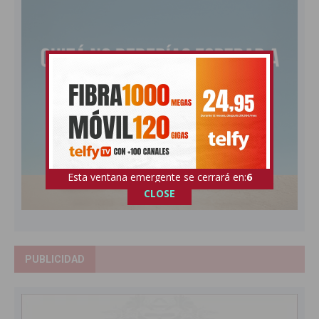
Esta ventana emergente se cerrará en:
5
CLOSE
PUBLICIDAD