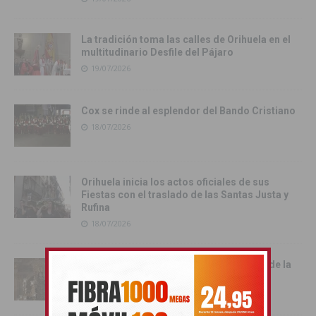
La tradición toma las calles de Orihuela en el
multitudinario Desfile del Pájaro
19/07/2026
Cox se rinde al esplendor del Bando Cristiano
18/07/2026
Orihuela inicia los actos oficiales de sus
Fiestas con el traslado de las Santas Justa y
Rufina
18/07/2026
Cox vive su día grande con la procesión de la
Virgen del Carmen
17/07/2026