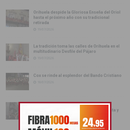
Orihuela despide la Gloriosa Enseña del Oriol
hasta el próximo año con su tradicional
retirada
19/07/2026
La tradición toma las calles de Orihuela en el
multitudinario Desfile del Pájaro
19/07/2026
Cox se rinde al esplendor del Bando Cristiano
18/07/2026
Orihuela inicia los actos oficiales de sus
Fiestas con el traslado de las Santas Justa y
Rufina
18/07/2026