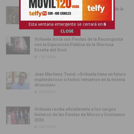
Cox vive su día grande con la procesión de la
Virgen del Carmen
17/07/2026
Esta ventana emergente se cerrará en:
4
CLOSE
Orihuela inicia sus Fiestas de la Reconquista
con la Exposición Pública de la Gloriosa
Enseña del Oriol
17/07/2026
Juan Martínez Tomé: «Orihuela tiene un futuro
esplendoroso si todos remamos en la misma
dirección»
16/07/2026
Orihuela recibe oficialmente a los cargos
festeros de las Fiestas de Moros y Cristianos
2026
16/07/2026