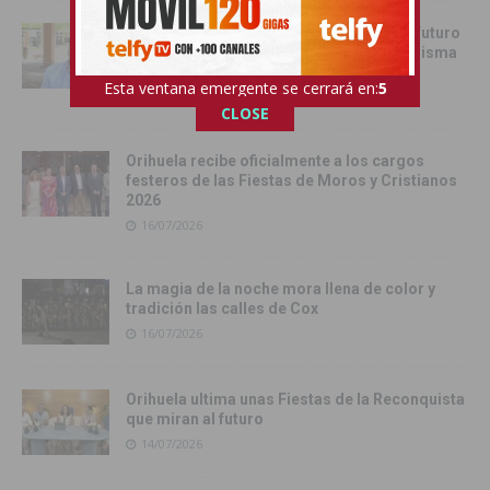
Juan Martínez Tomé: «Orihuela tiene un futuro
esplendoroso si todos remamos en la misma
dirección»
Esta ventana emergente se cerrará en:
4
16/07/2026
CLOSE
Orihuela recibe oficialmente a los cargos
festeros de las Fiestas de Moros y Cristianos
2026
16/07/2026
La magia de la noche mora llena de color y
tradición las calles de Cox
16/07/2026
Orihuela ultima unas Fiestas de la Reconquista
que miran al futuro
14/07/2026