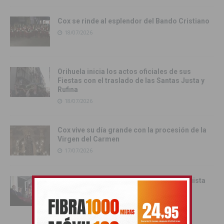
Cox se rinde al esplendor del Bando Cristiano
18/07/2026
Orihuela inicia los actos oficiales de sus
Fiestas con el traslado de las Santas Justa y
Rufina
18/07/2026
Cox vive su día grande con la procesión de la
Virgen del Carmen
17/07/2026
Orihuela inicia sus Fiestas de la Reconquista
con la Exposición Pública de la Gloriosa
Enseña del Oriol
17/07/2026