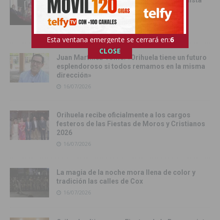
Orihuela inicia sus Fiestas de la Reconquista
con la Exposición Pública de la Gloriosa
Enseña del Oriol
17/07/2026
Esta ventana emergente se cerrará en:
4
CLOSE
Juan Martínez Tomé: «Orihuela tiene un futuro
esplendoroso si todos remamos en la misma
dirección»
16/07/2026
Orihuela recibe oficialmente a los cargos
festeros de las Fiestas de Moros y Cristianos
2026
16/07/2026
La magia de la noche mora llena de color y
tradición las calles de Cox
16/07/2026