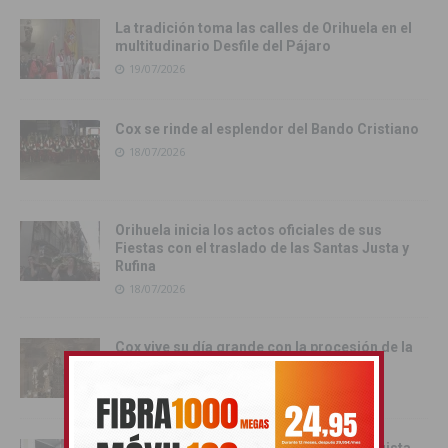
La tradición toma las calles de Orihuela en el
multitudinario Desfile del Pájaro
19/07/2026
Cox se rinde al esplendor del Bando Cristiano
18/07/2026
Orihuela inicia los actos oficiales de sus
Fiestas con el traslado de las Santas Justa y
Rufina
18/07/2026
Cox vive su día grande con la procesión de la
Virgen del Carmen
17/07/2026