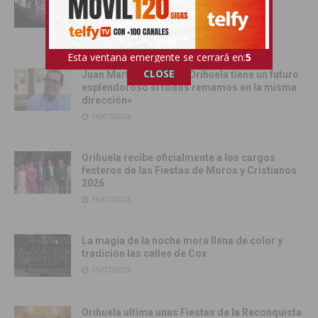
con la Exposición Pública de la Gloriosa
Enseña del Oriol
17/07/2026
Esta ventana emergente se cerrará en:
3
CLOSE
Juan Martínez Tomé: «Orihuela tiene un futuro
esplendoroso si todos remamos en la misma
dirección»
16/07/2026
Orihuela recibe oficialmente a los cargos
festeros de las Fiestas de Moros y Cristianos
2026
16/07/2026
La magia de la noche mora llena de color y
tradición las calles de Cox
16/07/2026
Orihuela ultima unas Fiestas de la Reconquista