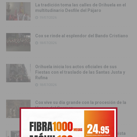
La tradición toma las calles de Orihuela en el
multitudinario Desfile del Pájaro
19/07/2026
Cox se rinde al esplendor del Bando Cristiano
18/07/2026
Orihuela inicia los actos oficiales de sus
Fiestas con el traslado de las Santas Justa y
Rufina
18/07/2026
Cox vive su día grande con la procesión de la
Virgen del Carmen
17/07/2026
Orihuela inicia sus Fiestas de la Reconquista