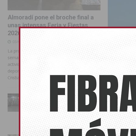
Almoradí pone el broche final a
unas intensas Feria y Fiestas
2026
03/08/2026
La programación reunió durante más de una
semana actos institucionales, conciertos,
actividades familiares, competiciones
deportivas y las celebraciones de Moros y
Cristianos
Guardamar
70% de oc
La Entrada Cristiana llena de
esplendor las calles de
01/07/2016
Almoradí en una multitudinaria
jornada festera
El municipio l
02/08/2026
julio y agosto