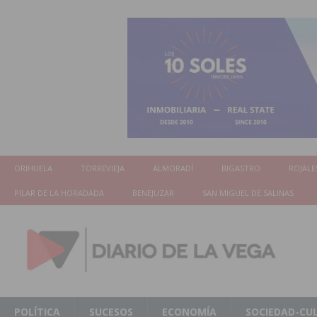
ORIHUELA
TORREVIEJA
ALMORADÍ
BIGASTRO
ROJALE
PILAR DE LA HORADADA
BENEJUZAR
SAN MIGUEL DE SALINAS
POLÍTICA
SUCESOS
ECONOMÍA
SOCIEDAD-CU