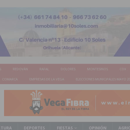
S
REDOVÁN
RAFAL
DOLORES
MONTESINOS
COX
COMARCA
EMPRESAS DE LA VEGA
ELECCIONES MUNICIPALES MAYO 2
LTURA
DEPORTES
FIESTAS
OPINIÓN
AGRI