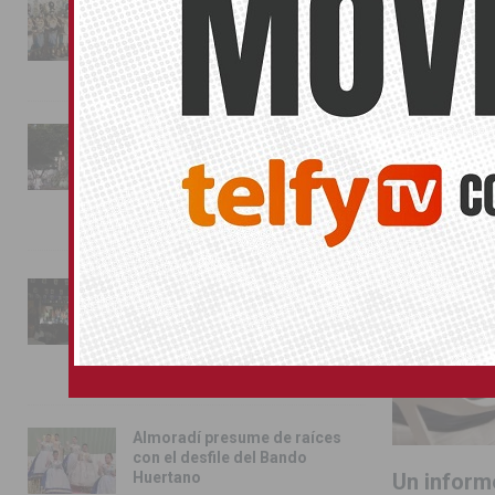
La magia de la Entrada Mora
conquista las calles de
Almoradí
TORREVIEJA
01/08/2026
La fiesta se adueña de
Almoradí con la presentación
de los cargos festeros y la
toma del castillo
31/07/2026
Pilar de la Horadada
conmemora con emoción el
40º aniversario de su
independencia como municipio
31/07/2026
Almoradí presume de raíces
con el desfile del Bando
Un inform
Huertano