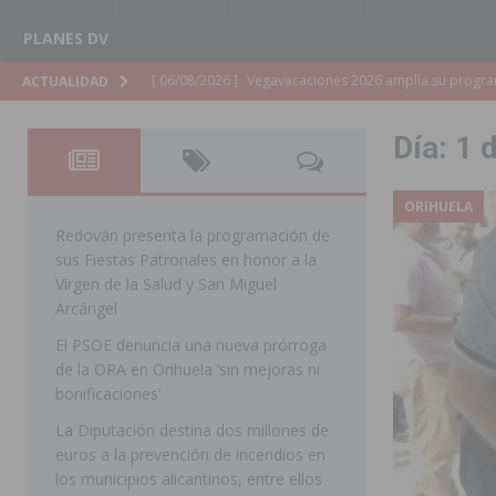
PLANES DV
[ 06/08/2026 ]
La Diputación de Alicante inyectará má
ACTUALIDAD
[ 06/08/2026 ]
San Miguel de Salinas abre las inscripc
Día:
1 
Patronales 2026
SAN MIGUEL DE SALINAS
[ 06/08/2026 ]
La Escuela Municipal de Música de Los 
ORIHUELA
curso 2026-2027
MONTESINOS
Redován presenta la programación de
sus Fiestas Patronales en honor a la
[ 06/08/2026 ]
Convocado el XXVII Concurso de Cartele
Virgen de la Salud y San Miguel
HORADADA
Arcángel
El PSOE denuncia una nueva prórroga
[ 06/08/2026 ]
Benejúzar vive el verano con una progr
de la ORA en Orihuela ‘sin mejoras ni
BENEJUZAR
bonificaciones’
[ 06/08/2026 ]
Orihuela continúa mejorando los parques
La Diputación destina dos millones de
euros a la prevención de incendios en
pedanías
ORIHUELA
los municipios alicantinos, entre ellos
[ 06/08/2026 ]
El PP de Guardamar lleva al Pleno dos