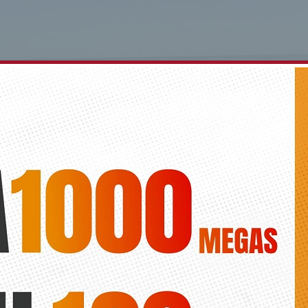
 apunta a la desestacionalización hotelera tras 
upación en mayo y junio
Diario de la vega
ogra por primera vez en una década cifras récords fuera de los meses