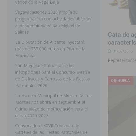
varios de la Vega Baja
[ 05/08/2026 ]
Orihuela ultima diferentes soluciones p
Vegavacaciones 2026 amplía su
programación con actividades abiertas
CEIP Virgen de la Puerta
ORIHUELA
a la comunidad en San Miguel de
[ 05/08/2026 ]
Torrevieja presenta su programación d
Salinas
Cata de a
[ 05/08/2026 ]
Sanidad Orihuela llama a observar el e
caracterí
La Diputación de Alicante inyectará
más de 737.000 euros en Pilar de la
01/07/2016
los desplazamientos
ORIHUELA
Horadada
Representante
[ 05/08/2026 ]
Orihuela acogerá una sesión informativ
San Miguel de Salinas abre las
inscripciones para el Concurso-Desfile
ORIHUELA
de Disfraces y Carrozas de las Fiestas
ORIHUELA
[ 06/08/2026 ]
Redován presenta la programación de su
Patronales 2026
Arcángel
REDOVÁN
La Escuela Municipal de Música de Los
Montesinos abrirá en septiembre el
[ 06/08/2026 ]
El PSOE denuncia una nueva prórroga de
último plazo de matriculación para el
[ 06/08/2026 ]
La Diputación destina dos millones de e
curso 2026-2027
ellos varios de la Vega Baja
COMARCA
Convocado el XXVII Concurso de
Carteles de las Fiestas Patronales de
[ 06/08/2026 ]
Vegavacaciones 2026 amplía su program