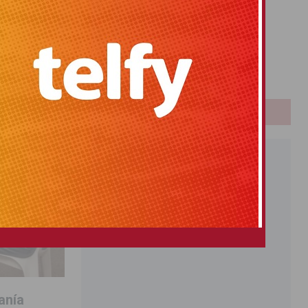
Primitiva
El Gordo
Euromillones
Loteria
Once
PUBLICIDAD
anía