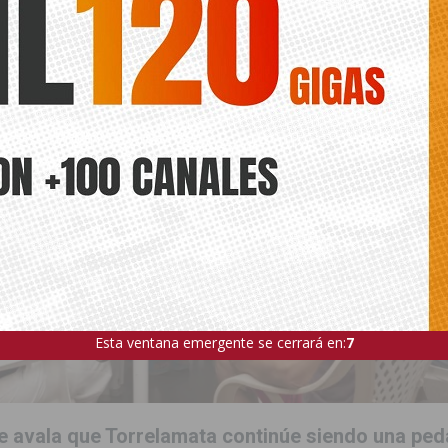
Esta ventana emergente se cerrará en:
5
e avala que Torrelamata continúe siendo una ped