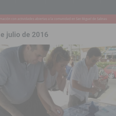
s de 737.000 euros en Pilar de la Horadada
PILAR DE LA HORADADA
iones para el Concurso-Desfile de Disfraces y Carrozas de las Fiestas
de julio de 2016
Montesinos abrirá en septiembre el último plazo de matriculación para el
s de las Fiestas Patronales de Pilar de la Horadada 2026
PILAR DE LA
amación de actividades deportivas, culturales y de aventura
 infantiles del municipio con nuevas actuaciones en la costa y las
 mociones para pedir responsabilidades y dimisiones
GUARDAMAR