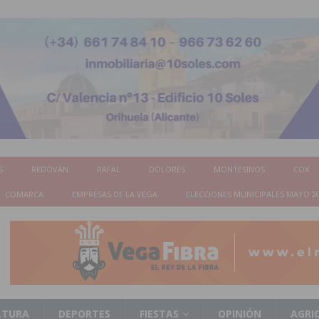
S
REDOVÁN
RAFAL
DOLORES
MONTESINOS
COX
COMARCA
EMPRESAS DE LA VEGA
ELECCIONES MUNICIPALES MAYO 2
LTURA
DEPORTES
FIESTAS
OPINIÓN
AGRI