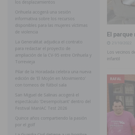
los desplazamientos
ROJALES
Orihuela acogerá una sesión
informativa sobre los recursos
[ 05/08/2026 ]
Bigastro celebra hoy el tercer día de v
disponibles para las mujeres víctimas
BIGASTRO
de violencia
El parque
[ 05/08/2026 ]
El pulso urbano de JC Reyes desembarca
La Generalitat adjudica el contrato
21/10/2022
para redactar el proyecto de
[ 04/08/2026 ]
Incendio de matorrales en Albatera mov
Los vecinos de
ampliación de la CV-95 entre Orihuela y
infantil
[ 04/08/2026 ]
Los Montesinos clausura con éxito el c
Torrevieja
Pilar de la Horadada celebra una nueva
Programa Integra
MONTESINOS
edición de ‘El Mojón en Movimiento’
RAFAL
[ 05/08/2026 ]
Orihuela ultima diferentes soluciones p
con torneos de fútbol sala
CEIP Virgen de la Puerta
ORIHUELA
San Miguel de Salinas acogerá el
espectáculo ‘Desempolsant’ dentro del
[ 05/08/2026 ]
Torrevieja presenta su programación d
Festival ManIAC Test 2026
[ 05/08/2026 ]
Sanidad Orihuela llama a observar el e
Quince años compartiendo la pasión
los desplazamientos
ORIHUELA
por el golf
[ 05/08/2026 ]
Orihuela acogerá una sesión informativ
La Guardia Civil detiene a un hombre