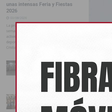
unas intensas Feria y Fiestas
2026
03/08/2026
La programación reunió durante más de una
semana actos institucionales, conciertos,
actividades familiares, competiciones
deportivas y las celebraciones de Moros y
Cristianos
La Entrada Cristiana llena de
esplendor las calles de
Isabel Ber
Almoradí en una multitudinaria
jornada festera
21/10/2022
02/08/2026
El Comité Elec
La magia de la Entrada Mora
conquista las calles de
Almoradí
01/08/2026