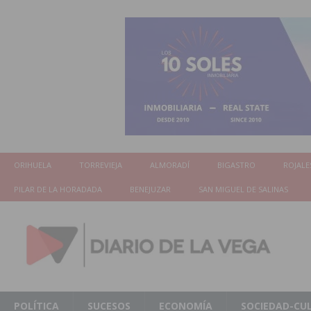
ORIHUELA
TORREVIEJA
ALMORADÍ
BIGASTRO
ROJALE
PILAR DE LA HORADADA
BENEJUZAR
SAN MIGUEL DE SALINAS
POLÍTICA
SUCESOS
ECONOMÍA
SOCIEDAD-CU