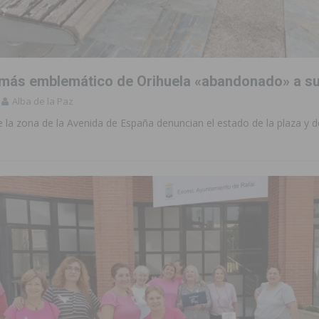
aquillas dentro de sus Fiestas Patronales en honor a San Joaquín 2026
 más emblemático de Orihuela «abandonado» a su
 en Torrevieja de la mano de La Trend Festival
TORREVIEJA
Alba de la Paz
iliza medios terrestres y aéreos
COMARCA
 la zona de la Avenida de España denuncian el estado de la plaza y d
urso de Monitor de Comedor Escolar, Aula Matinal y Ruta Escolar del
ara garantizar la seguridad y la continuidad educativa del alumnado del
e finales de 2026 tras superar los 78.000 espectadores
TORREVIEJA
clipse solar del 12 de agosto con protección homologada y a planificar
a sobre los recursos disponibles para las mujeres víctimas de violencia