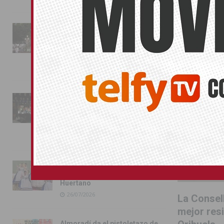
ORIHUELA
La fiesta se adueña de
Almoradí con la presentación
de los cargos festeros y la
toma del castillo
31/07/2026
Pilar de la Horadada
conmemora con emoción el
40º aniversario de su
independencia como municipio
31/07/2026
Almoradí presume de raíces
con el desfile del Bando
Huertano
26/07/2026
La Consel
mejor res
Almoradí da el pistoletazo de