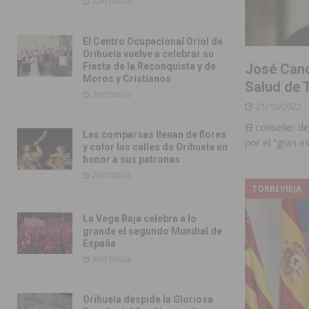
22/07/2026
El Centro Ocupacional Oriol de
Orihuela vuelve a celebrar su
José Cano
Fiesta de la Reconquista y de
Moros y Cristianos
Salud de T
20/07/2026
21/10/2022
El conseller d
Las comparsas llenan de flores
por el “gran e
y color las calles de Orihuela en
honor a sus patronas
20/07/2026
TORREVIEJA
La Vega Baja celebra a lo
grande el segundo Mundial de
España
20/07/2026
Orihuela despide la Gloriosa