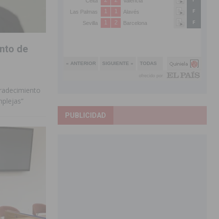
ento de
gradecimiento
mplejas”
PUBLICIDAD