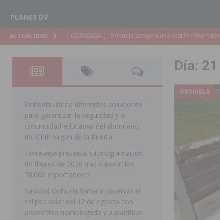
PLANES DV
[ 05/08/2026 ]
La Generalitat adjudica el contrato par
ACTUALIDAD
Torrevieja
COMARCA
Día:
21
[ 05/08/2026 ]
Pilar de la Horadada celebra una nueva
DE LA HORADADA
ORIHUELA
[ 05/08/2026 ]
San Miguel de Salinas acogerá el espec
Orihuela ultima diferentes soluciones
para garantizar la seguridad y la
MIGUEL DE SALINAS
continuidad educativa del alumnado
[ 05/08/2026 ]
Quince años compartiendo la pasión po
del CEIP Virgen de la Puerta
Torrevieja presenta su programación
[ 05/08/2026 ]
La Guardia Civil detiene a un hombre en
de finales de 2026 tras superar los
TORREVIEJA
78.000 espectadores
[ 05/08/2026 ]
El Hospital Vega Baja disminuye desde 
Sanidad Orihuela llama a observar el
eclipse solar del 12 de agosto con
ORIHUELA
protección homologada y a planificar
[ 05/08/2026 ]
La Policía Local de Rojales pone a dispo