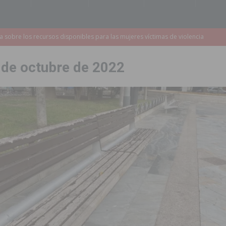
a redactar el proyecto de ampliación de la CV-95 entre Orihuela y
 de octubre de 2022
 edición de ‘El Mojón en Movimiento’ con torneos de fútbol sala
PILAR
táculo ‘Desempolsant’ dentro del Festival ManIAC Test 2026
SAN
r el golf
ORIHUELA
 Torrevieja tras ser sorprendido con un arma de fuego en la vía pública
2023 un 75% la demora quirúrgica de los pacientes con riesgo vital
sición judicial a un conductor por conducir bajo los efectos del alcohol