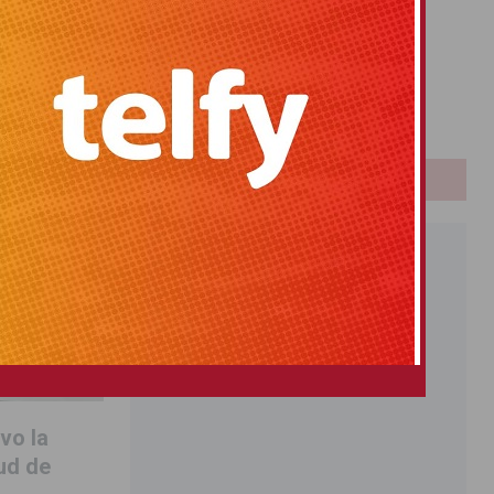
Primitiva
El Gordo
Euromillones
Loteria
Once
PUBLICIDAD
vo la
ud de