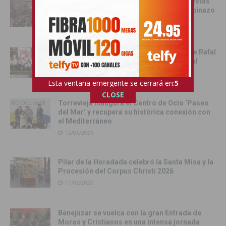
Catral da el pistoletazo de salida a las fiestas
de San Juan 2026 con el Festival del Chupinazo
13/06/2026
Rafal celebra la tercera edición del Día de Rafal
con historia, cultura y convivencia vecinal
13/06/2026
Esta ventana emergente se cerrará en:
4
CLOSE
Torrevieja inaugura el Centro de Ocio ‘Paseo
del Mar’ y recupera su histórica conexión con
el Mediterráneo
12/06/2026
Pilar de la Horadada celebró la Santa Misa y la
Procesión del Corpus Christi 2026
11/06/2026
Benejúzar se vuelca con la gran Entrada de
Moros y Cristianos en una intensa jornada