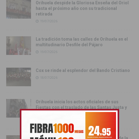
Orihuela despide la Gloriosa Enseña del Oriol
hasta el próximo año con su tradicional
retirada
19/07/2026
La tradición toma las calles de Orihuela en el
multitudinario Desfile del Pájaro
19/07/2026
Cox se rinde al esplendor del Bando Cristiano
18/07/2026
Orihuela inicia los actos oficiales de sus
Fiestas con el traslado de las Santas Justa y
Rufina
18/07/2026
Cox vive su día grande con la procesión de la