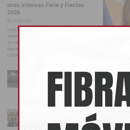
unas intensas Feria y Fiestas
2026
03/08/2026
La programación reunió durante más de una
semana actos institucionales, conciertos,
actividades familiares, competiciones
deportivas y las celebraciones de Moros y
Cristianos
La Entrada Cristiana llena de
esplendor las calles de
Cerca de 
Almoradí en una multitudinaria
jornada festera
para el tr
02/08/2026
19/04/2022
Es el sexto añ
La magia de la Entrada Mora
conquista las calles de
Almoradí
01/08/2026