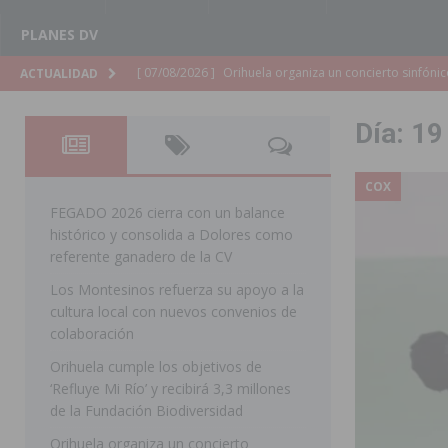
PLANES DV
[ 07/08/2026 ]
El Ayuntamiento de Almoradí mejora la 
ACTUALIDAD
ALMORADÍ
Día:
19
[ 07/08/2026 ]
Educación destina 1,2 millones adicional
[ 07/08/2026 ]
La Policía Nacional desarticula un grup
COX
clonación de llaves electrónicas
ORIHUELA
FEGADO 2026 cierra con un balance
histórico y consolida a Dolores como
[ 07/08/2026 ]
Torrevieja impulsa el empleo con la c
referente ganadero de la CV
TORREVIEJA
Los Montesinos refuerza su apoyo a la
cultura local con nuevos convenios de
[ 07/08/2026 ]
Raiguero de Bonanza alerta del riesgo 
colaboración
ORIHUELA
Orihuela cumple los objetivos de
[ 07/08/2026 ]
La Generalitat impulsa el desdoblamien
‘Refluye Mi Río’ y recibirá 3,3 millones
de la Fundación Biodiversidad
[ 07/08/2026 ]
Benferri ya se prepara para dar comien
Orihuela organiza un concierto
[ 07/08/2026 ]
Bigastro se viste de gala para la coron