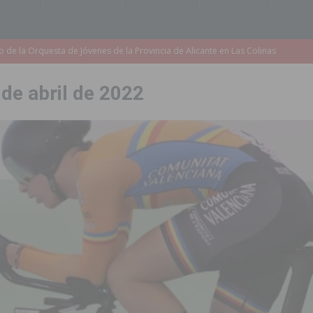
accesibilidad de las aceras del entorno del CEIP Pascual Andreu
 de abril de 2022
es al CEIP nº 2 de Catral dentro del Plan Edificant
COMARCA
o criminal especializado en el robo de vehículos de alta gama mediante la
ontratación de 55 personas desempleadas a través de seis programas
de incendios e inundaciones por el estado de sus barrancos
to de la CV-95, clave para Torrevieja
TORREVIEJA
zo a sus Fiestas 2026
COMARCA
ación de la Corte 2026
BIGASTRO