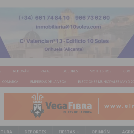
S
REDOVÁN
RAFAL
DOLORES
MONTESINOS
COX
COMARCA
EMPRESAS DE LA VEGA
ELECCIONES MUNICIPALES MAYO 2
LTURA
DEPORTES
FIESTAS
OPINIÓN
AGRI