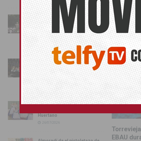
TORREVIEJA
La fiesta se adueña de
Almoradí con la presentación
de los cargos festeros y la
toma del castillo
31/07/2026
Pilar de la Horadada
conmemora con emoción el
40º aniversario de su
independencia como municipio
31/07/2026
Almoradí presume de raíces
con el desfile del Bando
Huertano
26/07/2026
Torrevieja
EBAU dura
Almoradí da el pistoletazo de