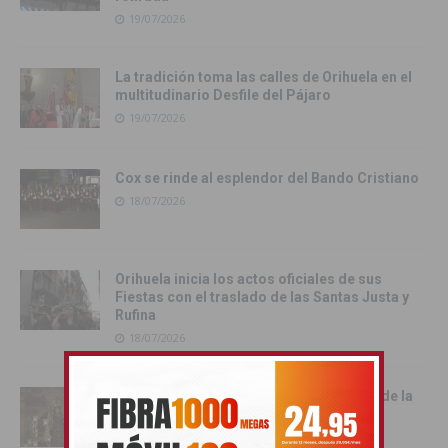
19/07/2026
La tradición toma las calles de Orihuela en el
multitudinario Desfile del Pájaro
19/07/2026
Cox se rinde al esplendor del Bando Cristiano
18/07/2026
Orihuela inicia los actos oficiales de sus
Fiestas con el traslado de las Santas Justa y
Rufina
18/07/2026
Cox vive su día grande con la procesión de la
Virgen del Carmen
17/07/2026